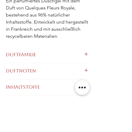
Ein parfümiertes Duschgel mit dem 
Duft von Quelques Fleurs Royale, 
bestehend aus 96% natürlicher 
Inhaltsstoffe. Entwickelt und hergestellt 
in Frankreich und mit ausschließlich 
recycelbaren Materialien.
Duftfamilie
Fruchtig - Blumig
Duftnoten
Inhaltstoffe
Aqua (Water), Decyl Glucoside, Glycerin,
Haltbarkeit
Polysorbate 20, Xanthan GUM, Sodium
Cocoyl Glutamate, Parfum (Fragrance),
24 Monate
Coco-Glucoside, Glyceryl Oleate, Lactic
Sicherheitshinweise
Acid, Sodium Benzoate, Potassium Sorbate,
Citric Acid, Sodium Phytate, Tocopherol,
keine