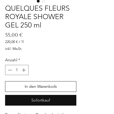
QUELQUES FLEURS
ROYALE SHOWER
GEL 250 ml
Preis
55,00 €
220,00 €
/
1l
220,00 €
inkl. MwSt.
pro
1
Anzahl
*
Liter
In den Warenkorb
Sofortkauf