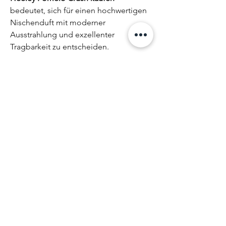
bedeutet, sich für einen hochwertigen
Nischenduft mit moderner
Ausstrahlung und exzellenter
Tragbarkeit zu entscheiden.
Duftfamilie
Zitrisch · Frisch
Duftnoten
Kopfnote:
Pomelo, Zitrusnoten
Haltbarkeit
Herznote:
Frische Akkorde
Basisnote:
Leichte holzige Noten
24 Monate
Inhaltsstoffe
LIMONENE
LINALOOL
LINALYL ACETATE
HEXYL CINNAMAL
CITRONELLOL