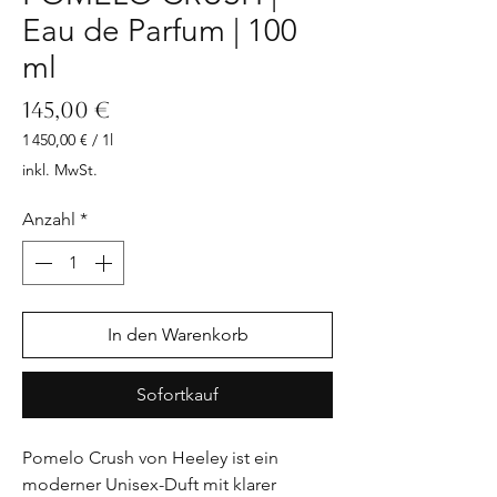
Eau de Parfum | 100
ml
Preis
145,00 €
1 450,00 €
/
1l
1 450,00 €
inkl. MwSt.
pro
1
Anzahl
*
Liter
In den Warenkorb
Sofortkauf
Pomelo Crush von Heeley ist ein
moderner Unisex-Duft mit klarer