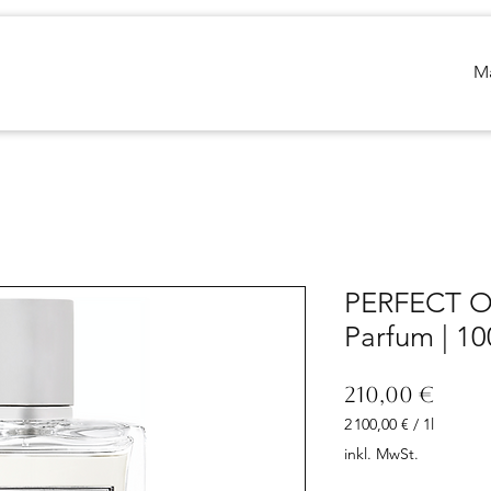
M
PERFECT O
Parfum | 10
Preis
210,00 €
2 100,00 €
/
1l
2 100,00 €
inkl. MwSt.
pro
1