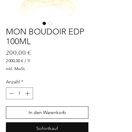
MON BOUDOIR EDP
100ML
Preis
200,00 €
2 000,00 €
/
1l
2 000,00 €
inkl. MwSt.
pro
1
Anzahl
*
Liter
In den Warenkorb
Sofortkauf