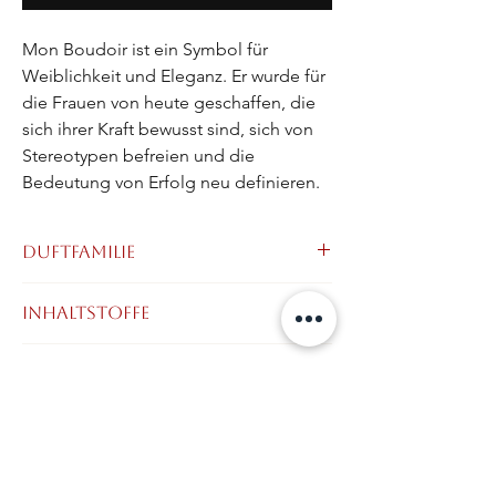
Mon Boudoir ist ein Symbol für 
Weiblichkeit und Eleganz. Er wurde für 
die Frauen von heute geschaffen, die 
sich ihrer Kraft bewusst sind, sich von 
Stereotypen befreien und die 
Bedeutung von Erfolg neu definieren.
Duftfamilie
Würzig - Blumig
Inhaltstoffe
Kopfnote:
Bergamotte, Rosa Pfeffer,
Timur-Pfeffer
Alcohol Denat.(Alcohol), Parfum (Fragrance),
Haltbarkeit
Herznote:
Geranie, bulgarische Rose,
Aqua (Water), Benzyl Benzoate, Benzyl
Jasmin, Heliotrop, Iris, Ylang Ylang
Cinnamate, Benzyl Salicylate, Citral,
Basisnote:
Patchouli, Benzoe,
Citronellol, Coumarin, Eugenol, Farnesol,
Sicherheitshinweise
Sandelholz, Vanille Tahiti, Ambre Gris,
Geraniol, Limonene, Linalool.
Moschus
keine
Hersteller Adresse