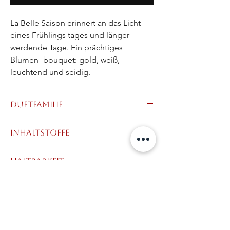
La Belle Saison erinnert an das Licht 
eines Frühlings tages und länger 
werdende Tage. Ein prächtiges 
Blumen- bouquet: gold, weiß, 
leuchtend und seidig.
Duftfamilie
Würzig - Blumig - Holzig
Inhaltstoffe
Kopfnote:
Aprikosenblüte, Rosa Pfeffer
Herznote:
Mimose, Orangenblüten,
Alcohol Denat. (Alcohol), Parfum
Haltbarkeit
Maiglöckchen
(Fragrance), Aqua (Water), Benzyl Salicylate,
Basisnote:
Sandelholz, Moschus,
Benzyl Alcohol, Benzyl Benzoate, Coumarin,
Zistrose, Labdanum
Farnesol, Geraniol, Hydroxycitronellal,
Sicherheitshinweise
Limonene, Linalool.
keine
Hersteller Adresse