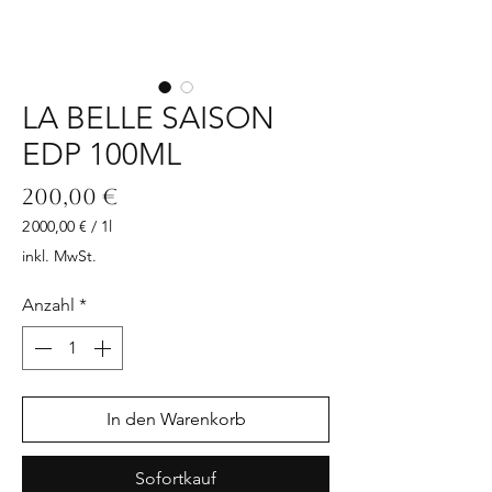
LA BELLE SAISON
EDP 100ML
Preis
200,00 €
2 000,00 €
/
1l
2 000,00 €
inkl. MwSt.
pro
1
Anzahl
*
Liter
In den Warenkorb
Sofortkauf