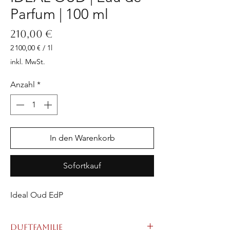
Parfum | 100 ml
Preis
210,00 €
2 100,00 €
/
1l
2 100,00 €
inkl. MwSt.
pro
1
Anzahl
*
Liter
In den Warenkorb
Sofortkauf
Ideal Oud EdP
Duftfamilie