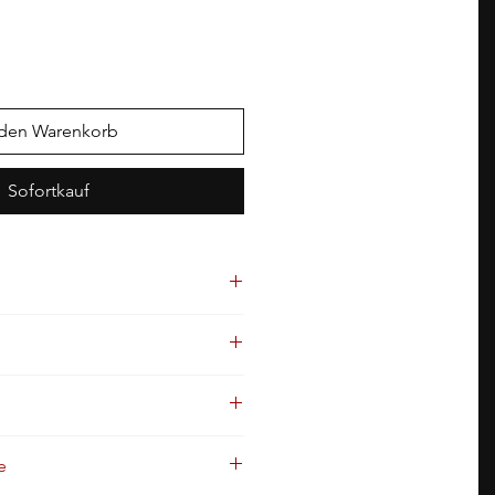
 den Warenkorb
Sofortkauf
Holzig
e