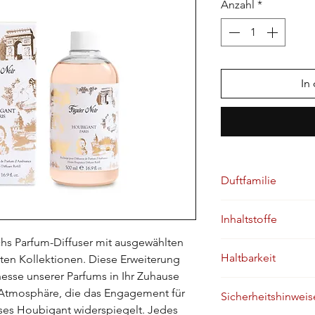
Anzahl
*
Liter
In
Duftfamilie
Würzig • Fruchtig • 
Inhaltstoffe
chs Parfum-Diffuser mit ausgewählten 
Haltbarkeit
en Kollektionen. Diese Erweiterung 
esse unserer Parfums in Ihr Zuhause 
Atmosphäre, die das Engagement für 
Sicherheitshinweis
ses Houbigant widerspiegelt. Jedes 