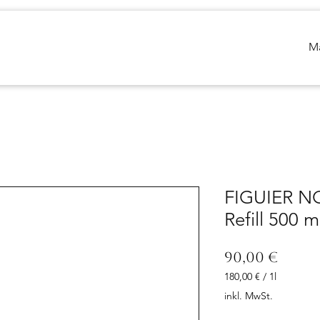
M
FIGUIER NO
Refill 500 m
Preis
90,00 €
180,00 €
/
1l
180,00 €
inkl. MwSt.
pro
1