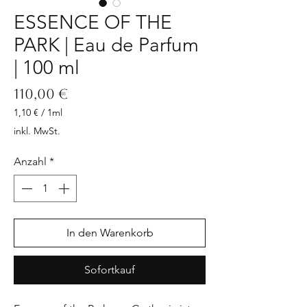
ESSENCE OF THE
PARK | Eau de Parfum
| 100 ml
Preis
110,00 €
1,10 €
/
1ml
1,10 €
inkl. MwSt.
pro
1
Anzahl
*
Milliliter
In den Warenkorb
Sofortkauf