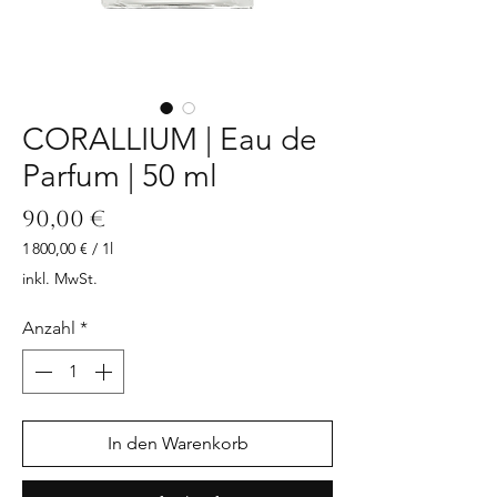
CORALLIUM | Eau de
Parfum | 50 ml
Preis
90,00 €
1 800,00 €
/
1l
1 800,00 €
inkl. MwSt.
pro
1
Anzahl
*
Liter
In den Warenkorb