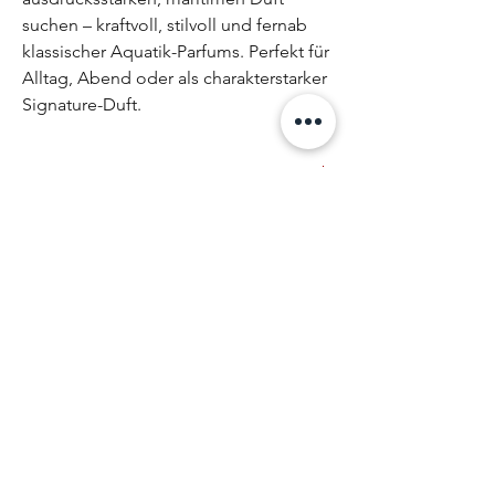
suchen – kraftvoll, stilvoll und fernab
klassischer Aquatik-Parfums. Perfekt für
Alltag, Abend oder als charakterstarker
Signature-Duft.
Duftfamilie
Aromatisch · Maritim · Holzig
Duftnoten
Kopfnote:
Maritime Noten
Inhaltstoffe
Herznote:
Aromatische Kräuter, würzige
Akkorde
Basisnote:
Hölzer, warme Noten
Haltbarkeit
LIMONENE
HYDROXYCITRONELLAL
24 Monate
LINALOOL
Sicherheitshinweise
CINNAMYL ALCOHOL
ALPHA-ISOMETHYL IONONE
Entzündlich. Nur zur äußerlichen
CITRAL
Anwendung. Von Zündquellen fernhalten.