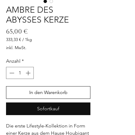
AMBRE DES
ABYSSES KERZE
Preis
65,00 €
333,33 €
/
1kg
333,33 €
inkl. MwSt.
pro
1
Anzahl
*
Kilogramm
In den Warenkorb
Sofortkauf
Die erste Lifestyle-Kollektion in Form 
einer Kerze aus dem Hause Houbigant 