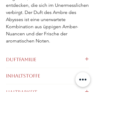
entdecken, die sich im Unermesslichen 
verbirgt. Der Duft des Ambre des 
Abysses ist eine unerwartete 
Kombination aus üppigen Amber-
Nuancen und der Frische der 
aromatischen Noten.
Duftfamilie
Aromatisch • Amber • Holzig
Inhaltstoffe
Kopfnote:
Bergamotte, MinzeBlätter,
Orangenblüte
Alcohol Denat., Parfum (Fragrance), Aqua
Haltbarkeit
Herznote:
Rosmarin, Amber, Geranie,
(Water), Coumarin, Citral, Citronellol,
Jasmin, Patchouli
Eugenol, Geraniol, Limonene, Linalool.
Basisnote:
Eichenmoos, Leder, Vanille,
Sicherheitshinweise
Tonka-Bohnen
keine
Hersteller Adresse