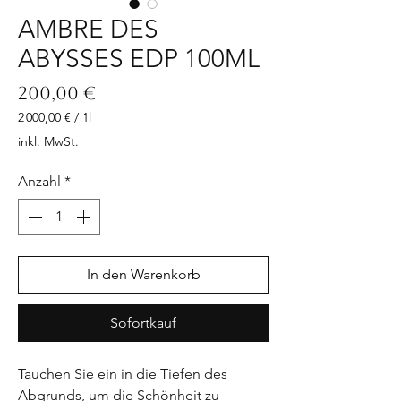
AMBRE DES
ABYSSES EDP 100ML
Preis
200,00 €
2 000,00 €
/
1l
2 000,00 €
inkl. MwSt.
pro
1
Anzahl
*
Liter
In den Warenkorb
Sofortkauf
Tauchen Sie ein in die Tiefen des 
Abgrunds, um die Schönheit zu 